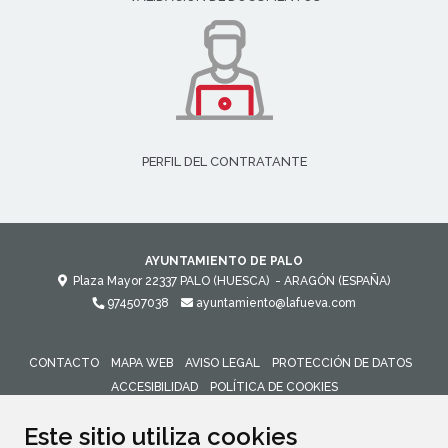
PERFIL DEL CONTRATANTE
AYUNTAMIENTO DE PALO
Plaza Mayor
22337
PALO (HUESCA)
- ARAGÓN
(ESPAÑA)
974507038
ayuntamiento@lafueva.com
CONTACTO
MAPA WEB
AVISO LEGAL
PROTECCIÓN DE DATOS
ACCESIBILIDAD
POLÍTICA DE COOKIES
ENLACE 
Este sitio utiliza cookies