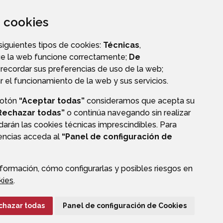
za cookies
 siguientes tipos de cookies:
Técnicas
,
ue la web funcione correctamente;
De
recordar sus preferencias de uso de la web;
r el funcionamiento de la web y sus servicios.
botón
“Aceptar todas”
consideramos que acepta su
OS
PERFIL DEL CONTRATANTE
Rechazar todas”
o continúa navegando sin realizar
darán las cookies técnicas imprescindibles. Para
rencias acceda al
“Panel de configuración de
formación, cómo configurarlas y posibles riesgos en
CIÓN DE DATOS
ACCESIBILIDAD
POLÍTICA DE COOKIES
kies
.
ENLACE EXTERNO A
chazar todas
Panel de configuración de Cookies