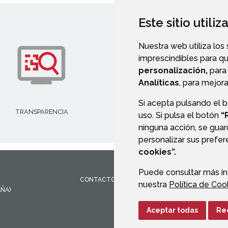
Este sitio utili
Nuestra web utiliza los
imprescindibles para q
personalización,
para 
Analíticas
, para mejora
Si acepta pulsando el 
TRANSPARENCIA
VALIDACIÓN DE DOCUMENT
uso. Si pulsa el botón
“
ninguna acción, se guar
personalizar sus prefe
cookies”.
Puede consultar más in
CONTACTO
MAPA WEB
AVISO LEGAL
PROTEC
nuestra
Política de Coo
AÑA)
Aceptar todas
Re