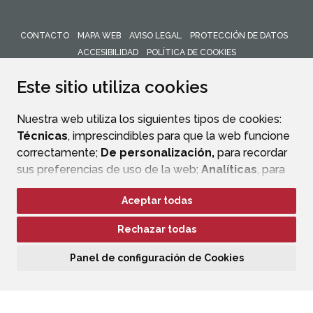
CONTACTO
MAPA WEB
AVISO LEGAL
PROTECCIÓN DE DATOS
ACCESIBILIDAD
POLÍTICA DE COOKIES
ENLACE 
Este sitio utiliza cookies
Nuestra web utiliza los siguientes tipos de cookies:
Técnicas
, imprescindibles para que la web funcione
correctamente;
De personalización,
para recordar
sus preferencias de uso de la web;
Analíticas
, para
mejorar el funcionamiento de la web y sus servicios.
Aceptar todas
Si acepta pulsando el botón
“Aceptar todas”
Rechazar todas
consideramos que acepta su uso. Si pulsa el botón
“Rechazar todas”
o continúa navegando sin realizar
Panel de configuración de Cookies
ninguna acción, se guardarán las cookies técnicas
imprescindibles. Para personalizar sus preferencias
acceda al
“Panel de configuración de cookies”.